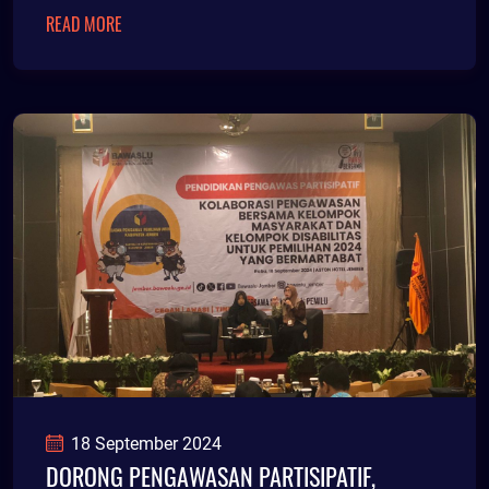
sebesar Rp19
READ MORE
18 September 2024
DORONG PENGAWASAN PARTISIPATIF,