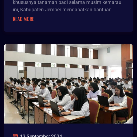
khususnya tanaman padi selama musim kemarau
ini, Kabupaten Jember mendapatkan bantuan
pompanisasi dari
READ MORE
12 September 2024