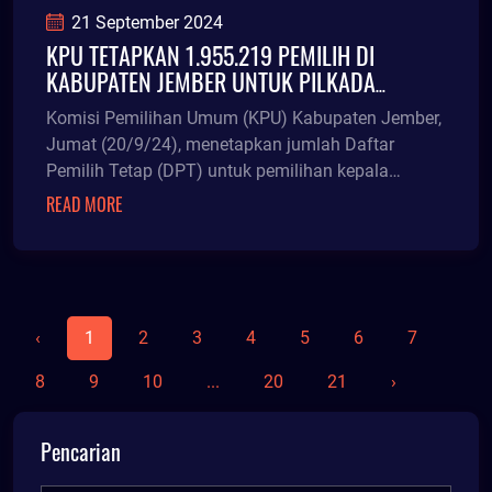
21 September 2024
KPU TETAPKAN 1.955.219 PEMILIH DI
KABUPATEN JEMBER UNTUK PILKADA
NOVEMBER
Komisi Pemilihan Umum (KPU) Kabupaten Jember,
Jumat (20/9/24), menetapkan jumlah Daftar
Pemilih Tetap (DPT) untuk pemilihan kepala
daerah 2024 sebanyak 1.955.219 orang. Terdiri dari
READ MORE
965.055 pemilih laki-laki dan 990.164 pemilih
perempuan.
‹
1
2
3
4
5
6
7
8
9
10
...
20
21
›
Pencarian