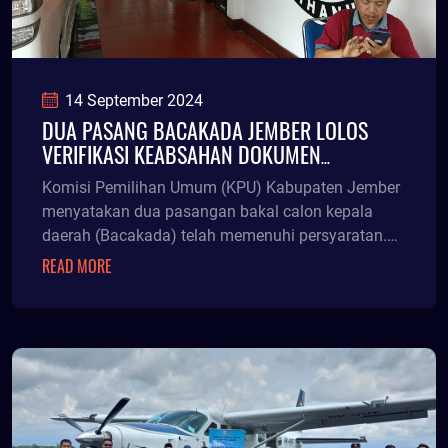
14 September 2024
DUA PASANG BACAKADA JEMBER LOLOS
VERIFIKASI KEABSAHAN DOKUMEN
PERSRAYATAN
Komisi Pemilihan Umum (KPU) Kabupaten Jember
menyatakan dua pasangan bakal calon kepala
daerah (Bacakada) telah memenuhi persyaratan.
Hasil verifikasi KPU telah dituangkan dalam berita
READ MORE
acara dan telah disampaikan kepada narahubung
masing-masing Paslon. Hal itu dikatakan Ketua
KPU Jember, Dessi Anggraeni, Sabtu (14/9/24)
bertepatan batas akhir waktu verifikasi keabsahan
dokumen persyaratan pasangan calon.