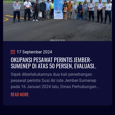
17 September 2024
OKUPANSI PESAWAT PERINTIS JEMBER-
SUMENEP DI ATAS 50 PERSEN, EVALUASI
DITANGAN PUSAT
Sejak diberlakukannya dua kali penerbangan
pesawat perintis Susi Air rute Jember-Sumenep
pada 16 Januari 2024 lalu, Dinas Perhubungan
(Dishub) menc
READ MORE