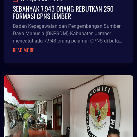
SEBANYAK 7.943 ORANG REBUTKAN 250
FORMASI CPNS JEMBER
Badan Kepegawaian dan Pengembangan Sumber
Daya Manusia (BKPSDM) Kabupaten Jember
mencatat ada 7.943 orang pelamar CPNS di batas
akhir waktu pendaftaran 10 September 2024.
READ MORE