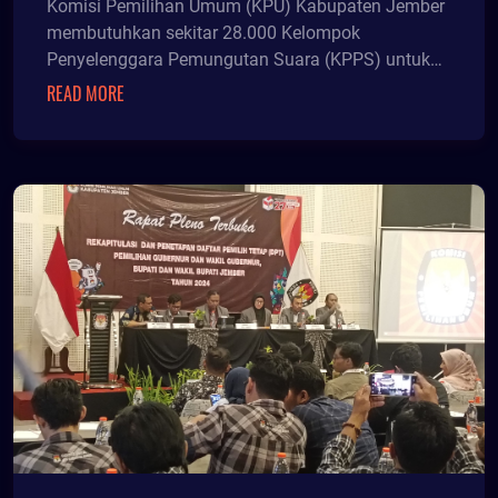
Komisi Pemilihan Umum (KPU) Kabupaten Jember
membutuhkan sekitar 28.000 Kelompok
Penyelenggara Pemungutan Suara (KPPS) untuk
pelaksanaan Pilkada se
READ MORE