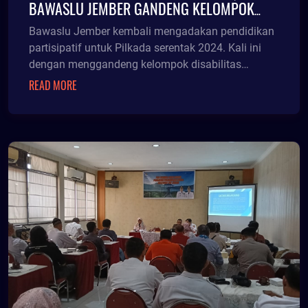
BAWASLU JEMBER GANDENG KELOMPOK
DISABILITAS
Bawaslu Jember kembali mengadakan pendidikan
partisipatif untuk Pilkada serentak 2024. Kali ini
dengan menggandeng kelompok disabilitas
kegiatan di
READ MORE