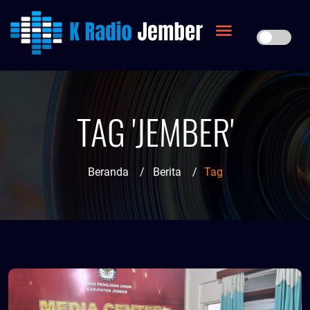
TAG 'JEMBER'
Beranda
/
Berita
/
Tag