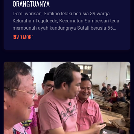
ORANGTUANYA
Demi warisan, Sutikno lelaki berusia 39 warga
Kelurahan Tegalgede, Kecamatan Sumbersari tega
membunuh ayah kandungnya Sutali berusia 55
tahun.
READ MORE