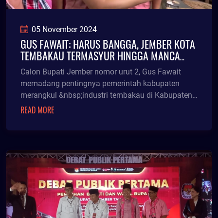
05 November 2024
GUS FAWAIT: HARUS BANGGA, JEMBER KOTA
TEMBAKAU TERMASYUR HINGGA MANCA
NEGARA
Calon Bupati Jember nomor urut 2, Gus Fawait
memadang pentingnya pemerintah kabupaten
merangkul &nbsp;industri tembakau di Kabupaten
Jember agar da
READ MORE