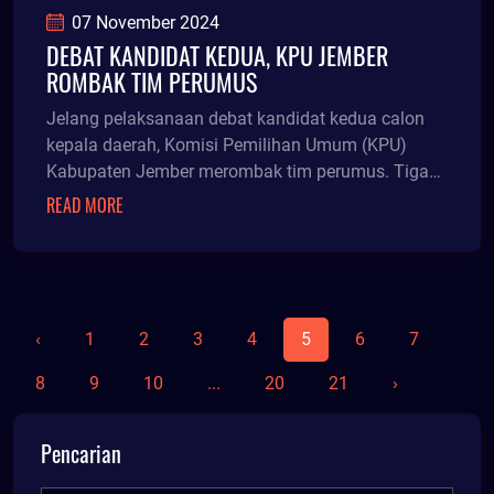
07 November 2024
DEBAT KANDIDAT KEDUA, KPU JEMBER
ROMBAK TIM PERUMUS
Jelang pelaksanaan debat kandidat kedua calon
kepala daerah, Komisi Pemilihan Umum (KPU)
Kabupaten Jember merombak tim perumus. Tiga
nama baru masu
READ MORE
‹
1
2
3
4
5
6
7
8
9
10
...
20
21
›
Pencarian