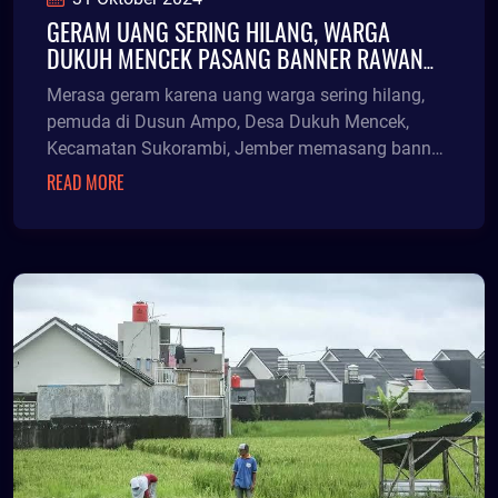
GERAM UANG SERING HILANG, WARGA
DUKUH MENCEK PASANG BANNER RAWAN
TUYUL
Merasa geram karena uang warga sering hilang,
pemuda di Dusun Ampo, Desa Dukuh Mencek,
Kecamatan Sukorambi, Jember memasang banner
peringatan rawan
READ MORE