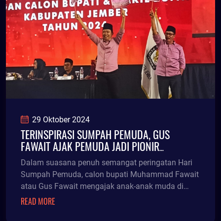
29 Oktober 2024
TERINSPIRASI SUMPAH PEMUDA, GUS
FAWAIT AJAK PEMUDA JADI PIONIR
PERUBAHAN
Dalam suasana penuh semangat peringatan Hari
Sumpah Pemuda, calon bupati Muhammad Fawait
atau Gus Fawait mengajak anak-anak muda di
Jember untuk be
READ MORE