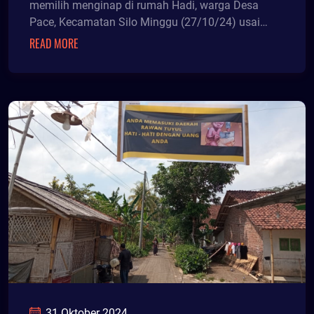
memilih menginap di rumah Hadi, warga Desa
Pace, Kecamatan Silo Minggu (27/10/24) usai
menjalani debat kan
READ MORE
31 Oktober 2024