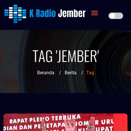
TAG 'JEMBER'
Beranda
/
Berita
/
Tag