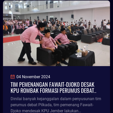
Hadi Sasmito akan diperiksa tim penyidik.
Statusnya diperiksa sebagai tersangka atas
perkara tersebut.
04 November 2024
TIM PEMENANGAN FAWAIT-DJOKO DESAK
KPU ROMBAK FORMASI PERUMUS DEBAT
PILKADA
Dinilai banyak kejanggalan dalam penyusunan tim
perumus debat Pilkada, tim pemenang Fawait-
Djoko mendesak KPU Jember lakukan