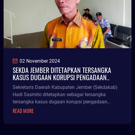
02 November 2024
SEKDA JEMBER DITETAPKAN TERSANGKA
KASUS DUGAAN KORUPSI PENGADAAN
BILLBOARD
Sekretaris Daerah Kabupaten Jember (Sekdakab)
Hadi Sasmito ditetapkan sebagai tersangka
tersangka kasus dugaan korupsi pengadaan
Billboard oleh penyidik Subdit Tipidkor
READ MORE
Ditreskrimsus Polda Jatim. Hal tersebut dibenarkan
oleh Kasubdit Tipidkor Ditreskrimsus Polda Jatim
AKBP Edy Herwiyanto, Jumat (1/11/24) malam.