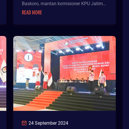
Baskoro, mantan komisioner KPU Jatim
sebagai ketua tim pemenangan dalam
READ MORE
pemilihan
24 September 2024