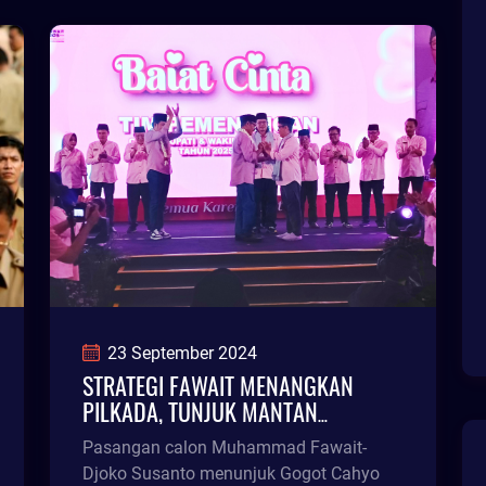
23 September 2024
STRATEGI FAWAIT MENANGKAN
PILKADA, TUNJUK MANTAN
KOMISIONER KPU JATIM JADI KETUA
Pasangan calon Muhammad Fawait-
TIM PEMENANGAN
Djoko Susanto menunjuk Gogot Cahyo