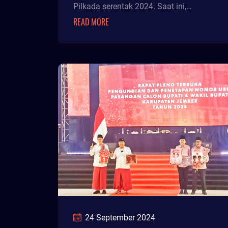
Pilkada serentak 2024. Saat ini,
perwakilan setiap kabupaten/kota
READ MORE
sedang
24 September 2024