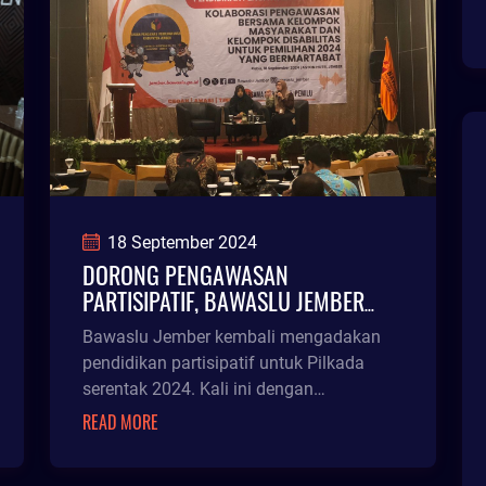
18 September 2024
DORONG PENGAWASAN
PARTISIPATIF, BAWASLU JEMBER
GANDENG KELOMPOK DISABILITAS
Bawaslu Jember kembali mengadakan
pendidikan partisipatif untuk Pilkada
serentak 2024. Kali ini dengan
menggandeng kelompok disabilitas
READ MORE
kegiatan di