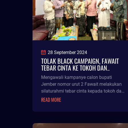
28 September 2024
TOLAK BLACK CAMPAIGN, FAWAIT
TEBAR CINTA KE TOKOH DAN
MASYARAKAT
Mengawali kampanye calon bupati
Jember nomor urut 2 Fawait melakukan
silaturahmi tebar cinta kepada tokoh dan
masyarakat. Fawait mengaku belum
READ MORE
tancap gas di minggu pertama
kampanye. Ia meminta doa sedang
berjuang untuk mengabdi lewat Pilkada
Jember. Tak lupa Fawait menyampaikan