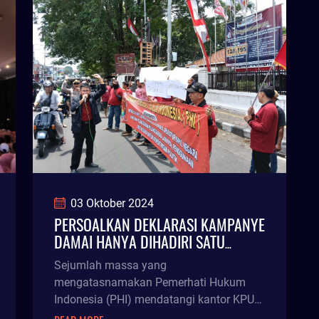
03 Oktober 2024
PERSOALKAN DEKLARASI KAMPANYE
DAMAI HANYA DIHADIRI SATU
PASLON, MASSA INI DATANGI KPU
Sejumlah massa yang
JEMBER
mengatasnamakan Pemerhati Hukum
Indonesia (PHI) mendatangi kantor KPU
Jember, Kamis (3/10/24) siang. Mereka