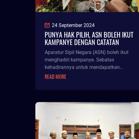
24 September 2024
PUNYA HAK PILIH, ASN BOLEH IKUT
KAMPANYE DENGAN CATATAN
Aparatur Sipil Negara (ASN) boleh ikut
menghadiri kampanye. Sebatas
kehadirannya untuk mendapatkan
informasi terkait visi misi dan mengenal
READ MORE
pasanga