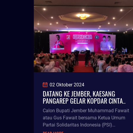
untuk menjaga kondusifitas selama
masa Pilkada.
02 Oktober 2024
DATANG KE JEMBER, KAESANG
PANGAREP GELAR KOPDAR CINTA
BERSAMA FAWAIT
Calon Bupati Jember Muhammad Fawait
atau Gus Fawait bersama Ketua Umum
Partai Solidaritas Indonesia (PSI)
Kaesang Pangarep, Selasa (1/10/24)