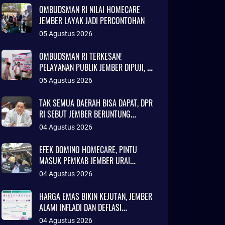
OMBUDSMAN RI NILAI HOMECARE
JEMBER LAYAK JADI PERCONTOHAN
05 Agustus 2026
OMBUDSMAN RI TERKESAN!
PELAYANAN PUBLIK JEMBER DIPUJI, RS
DAERAH DISEBUT SETARA KLINIK
05 Agustus 2026
JAKARTA
TAK SEMUA DAERAH BISA DAPAT, DPR
RI SEBUT JEMBER BERUNTUNG
AJUKAN DANA TALANGAN Rp786
04 Agustus 2026
MILIAR
EFEK DOMINO HOMECARE, PINTU
MASUK PEMKAB JEMBER URAI
KEMISKINAN
04 Agustus 2026
HARGA EMAS BIKIN KEJUTAN, JEMBER
ALAMI INFLADI DAN DEFLASI
SEKALIGUS
04 Agustus 2026