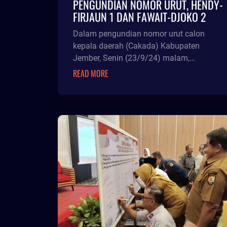
PENGUNDIAN NOMOR URUT, HENDY-
FIRJAUN 1 DAN FAWAIT-DJOKO 2
Dalam pengundian nomor urut calon
kepala daerah (Cakada) Kabupaten
Jember, Senin (23/9/24) malam,
&nbsp;pasangan calon Hendy-Firjaun
READ MORE
mendapatkan no