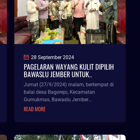
28 September 2024
PAGELARAN WAYANG KULIT DIPILIH
BAWASLU JEMBER UNTUK
SOSIALISASIKAN PENGAWASAN
Jumat (27/9/2024) malam, bertempat di
PARTISIPATIF PILKADA 2024
balai desa Bagorejo, Kecamatan
Gumukmas, Bawaslu Jember
mengadakan sosialisasi pengawasan
READ MORE
partisipatif pemilihan serentak 2024
disertai pagelaran wayang kulit.