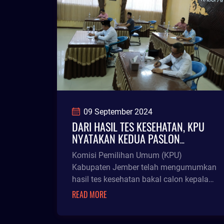
09 September 2024
DARI HASIL TES KESEHATAN, KPU
NYATAKAN KEDUA PASLON
BACAKADA JEMBER MAMPU
Komisi Pemilihan Umum (KPU)
Kabupaten Jember telah mengumumkan
hasil tes kesehatan bakal calon kepala
daerah (Bacakada). Hasilnya dua Paslon
READ MORE
terdaf