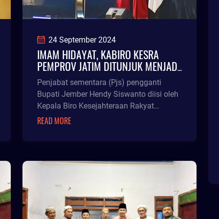
24 September 2024
IMAM HIDAYAT, KABIRO KESRA
PEMPROV JATIM DITUNJUK MENJADI
PJS BUPATI JEMBER
Penjabat sementara (Pjs) pengganti
Bupati Jember Hendy Siswanto diisi oleh
Kepala Biro Kesejahteraan Rakyat
Provinsi Jawa Timur, Imam Hidayat.
READ MORE
Imam