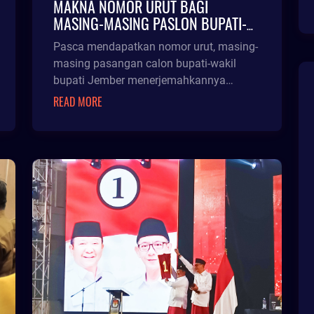
MAKNA NOMOR URUT BAGI
MASING-MASING PASLON BUPATI-
WAKIL BUPATI JEMBER
Pasca mendapatkan nomor urut, masing-
masing pasangan calon bupati-wakil
bupati Jember menerjemahkannya
dengan arti masing-masing. Mendapatk
READ MORE