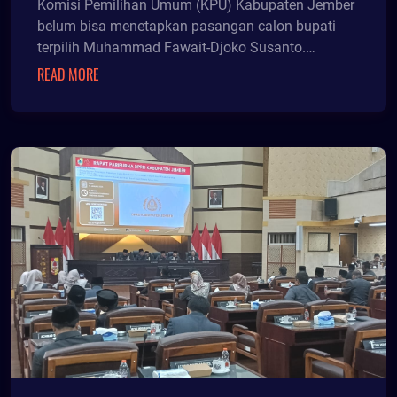
Komisi Pemilihan Umum (KPU) Kabupaten Jember
belum bisa menetapkan pasangan calon bupati
terpilih Muhammad Fawait-Djoko Susanto.
Sebelumnya KPU ber
READ MORE