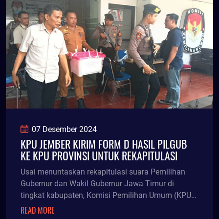
07 Desember 2024
KPU JEMBER KIRIM FORM D HASIL PILGUB
KE KPU PROVINSI UNTUK REKAPITULASI
Usai menuntaskan rekapitulasi suara Pemilihan
Gubernur dan Wakil Gubernur Jawa Timur di
tingkat kabupaten, Komisi Pemilihan Umum (KPU)
Jember mengirim hasil rekapitulasi ke KPU Jawa
READ MORE
Timur, Sabtu (7/12/24) pagi.