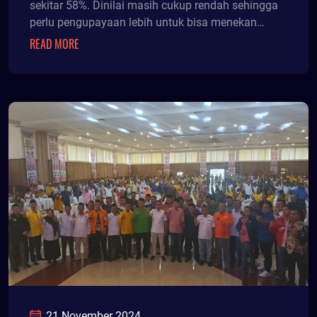
sekitar 58%. Dinilai masih cukup rendah sehingga
perlu pengupayaan lebih untuk bisa menekan
poten
READ MORE
21 November 2024