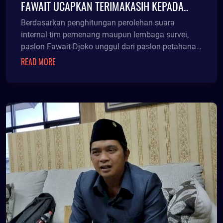
FAWAIT UCAPKAN TERIMAKASIH KEPADA
MASYARAKAT
Berdasarkan penghitungan perolehan suara
internal tim pemenang maupun lembaga survei,
paslon Fawait-Djoko unggul dari paslon petahana
Hendy-Firjaun
READ MORE