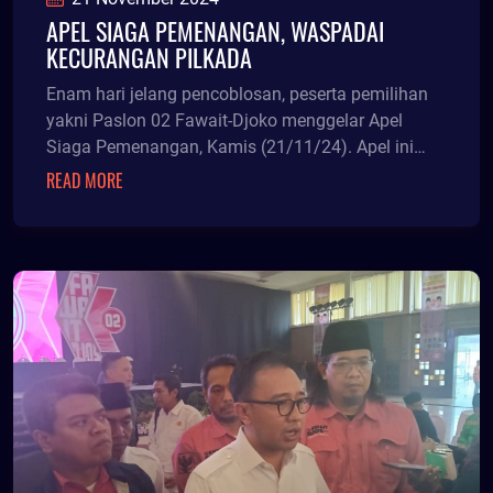
APEL SIAGA PEMENANGAN, WASPADAI
KECURANGAN PILKADA
Enam hari jelang pencoblosan, peserta pemilihan
yakni Paslon 02 Fawait-Djoko menggelar Apel
Siaga Pemenangan, Kamis (21/11/24). Apel ini
dihadiri s
READ MORE