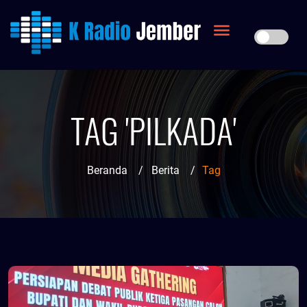
TAG 'PILKADA'
Beranda
/
Berita
/
Tag