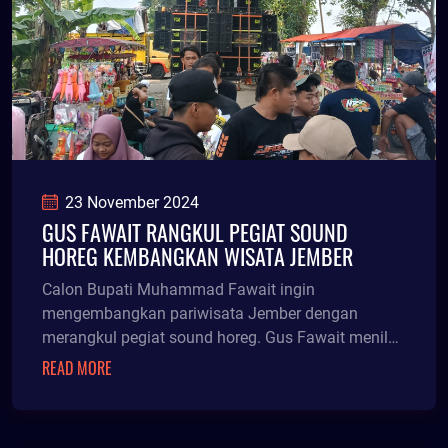
23 November 2024
GUS FAWAIT RANGKUL PEGIAT SOUND
HOREG KEMBANGKAN WISATA JEMBER
Calon Bupati Muhammad Fawait ingin
mengembangkan pariwisata Jember dengan
merangkul pegiat sound horeg. Gus Fawait menilai
keberadaan sound horeg ini menjadi salah satu
READ MORE
instrumen yang dapat dimanfaatkan.