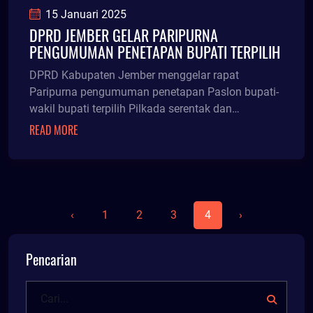
15 Januari 2025
DPRD JEMBER GELAR PARIPURNA
PENGUMUMAN PENETAPAN BUPATI TERPILIH
DPRD Kabupaten Jember menggelar rapat
Paripurna pengumuman penetapan Paslon bupati-
wakil bupati terpilih Pilkada serentak dan
pengumuman akhir masa jabatan bupati-wakil
READ MORE
bupati hasil Pilkada 2020, Rabu (15/1/25).
‹
1
2
3
4
›
Pencarian