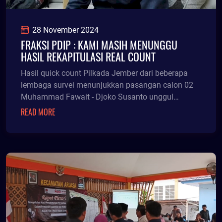
28 November 2024
FRAKSI PDIP : KAMI MASIH MENUNGGU
HASIL REKAPITULASI REAL COUNT
Hasil quick count Pilkada Jember dari beberapa
lembaga survei menunjukkan pasangan calon 02
Muhammad Fawait - Djoko Susanto unggul
terhadap pasanga
READ MORE