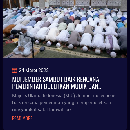
24 Maret 2022
MUI JEMBER SAMBUT BAIK RENCANA
PEMERINTAH BOLEHKAN MUDIK DAN
TARAWIH BERJAMAAH TAHUN INI
Majelis Ulama Indonesia (MUI) Jember merespons
baik rencana pemerintah yang memperbolehkan
masyarakat salat tarawih be
READ MORE