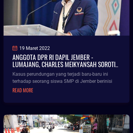
19 Maret 2022
ANGGOTA DPR RI DAPIL JEMBER -
LUMAJANG, CHARLES MEIKYANSAH SOROTI
KASUS PERUNDUNGAN SISWA SMP DI
Kasus perundungan yang terjadi baru-baru ini
JEMBER
terhadap seorang siswa SMP di Jember berinisi
READ MORE