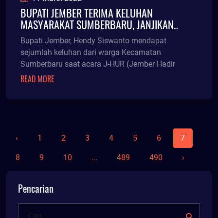
BUPATI JEMBER TERIMA KELUHAN
MASYARAKAT SUMBERBARU, JANJIKAN
PEMASANGAN PJU
Bupati Jember, Hendy Siswanto mendapat
sejumlah keluhan dari warga Kecamatan
Sumberbaru saat acara J-HUR (Jember Hadir
READ MORE
‹
1
2
3
4
5
6
7
8
9
10
...
489
490
›
Pencarian