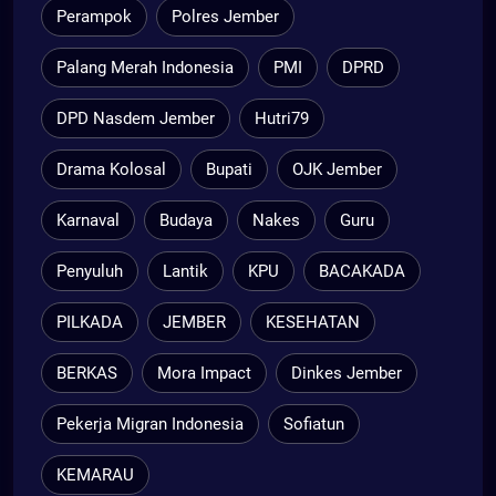
Perampok
Polres Jember
Palang Merah Indonesia
PMI
DPRD
DPD Nasdem Jember
Hutri79
Drama Kolosal
Bupati
OJK Jember
Karnaval
Budaya
Nakes
Guru
Penyuluh
Lantik
KPU
BACAKADA
PILKADA
JEMBER
KESEHATAN
BERKAS
Mora Impact
Dinkes Jember
Pekerja Migran Indonesia
Sofiatun
KEMARAU