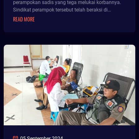
perampokan sadis yang tega melukai korbannya.
Sindikat perampok tersebut telah beraksi di
sejumlah titik, terakhir kali di Dusun Cumedak,
READ MORE
Desa Sumber Canting, Kecamatan Sumberjambe
beberapa waktu lalu.
05 September 2024