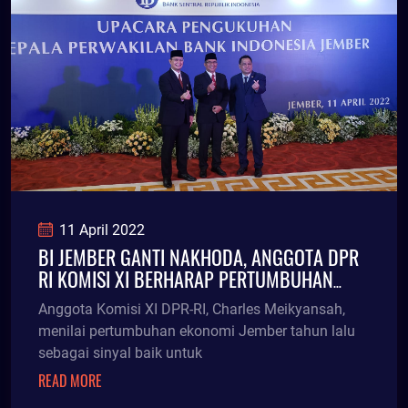
11 April 2022
BI JEMBER GANTI NAKHODA, ANGGOTA DPR
RI KOMISI XI BERHARAP PERTUMBUHAN
EKONOMI JEMBER 2022 LAMPAUI RATA-
Anggota Komisi XI DPR-RI, Charles Meikyansah,
RATA NASIONAL
menilai pertumbuhan ekonomi Jember tahun lalu
sebagai sinyal baik untuk
READ MORE