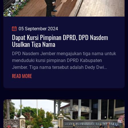
05 September 2024
Dapat Kursi Pimpinan DPRD, DPD Nasdem
Usulkan Tiga Nama
DPD Nasdem Jember mengajukan tiga nama untuk
menduduki kursi pimpinan DPRD Kabupaten
Jember. Tiga nama tersebut adalah Dedy Dwi
Setiawan, David Handoko Seto, dan Kristian Andi
READ MORE
Kurniawan.