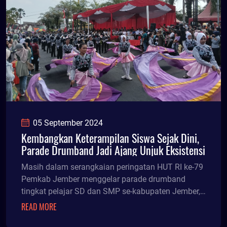
05 September 2024
Kembangkan Keterampilan Siswa Sejak Dini,
Parade Drumband Jadi Ajang Unjuk Eksistensi
Masih dalam serangkaian peringatan HUT RI ke-79
Pemkab Jember menggelar parade drumband
tingkat pelajar SD dan SMP se-kabupaten Jember,
Rabu (4/9/24) siang.
READ MORE