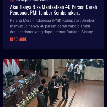
Akui Hanya Bisa Manfaatkan 40 Persen Darah
Pendonor, PMI Jember Kembangkan
Pengelolaan Plasma Darah
Palang Merah Indonesia (PMI) Kabupaten Jember
menyebut, hanya 40 persen darah yang diambil
dari pendonor yang dapat termanfaatkan. Sisanya
60 persen berupa plasma harus dibuang menjadi
READ MORE
limbah.