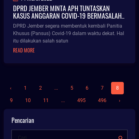
DPRD JEMBER MINTA APH TUNTASKAN
KASUS ANGGARAN COVID-19 BERMASALAH
DI ERA FAIDA
DPRD Jember segera membentuk kembali Panitia
Khusus (Pansus) Covid-19 dalam waktu dekat. Hal
itu dilakukan salah satun
READ MORE
‹
1
2
...
5
6
7
8
9
10
11
...
495
496
›
Pencarian